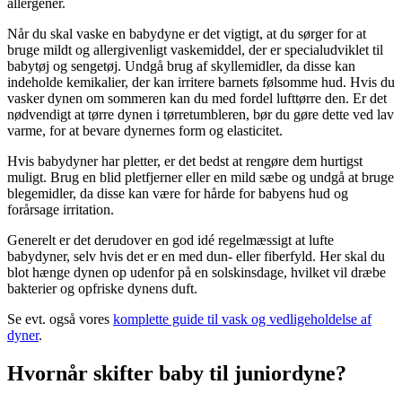
allergener.
Når du skal vaske en babydyne er det vigtigt, at du sørger for at
bruge mildt og allergivenligt vaskemiddel, der er specialudviklet til
babytøj og sengetøj. Undgå brug af skyllemidler, da disse kan
indeholde kemikalier, der kan irritere barnets følsomme hud. Hvis du
vasker dynen om sommeren kan du med fordel lufttørre den. Er det
nødvendigt at tørre dynen i tørretumbleren, bør du gøre dette ved lav
varme, for at bevare dynernes form og elasticitet.
Hvis babydyner har pletter, er det bedst at rengøre dem hurtigst
muligt. Brug en blid pletfjerner eller en mild sæbe og undgå at bruge
blegemidler, da disse kan være for hårde for babyens hud og
forårsage irritation.
Generelt er det derudover en god idé regelmæssigt at lufte
babydyner, selv hvis det er en med dun- eller fiberfyld. Her skal du
blot hænge dynen op udenfor på en solskinsdage, hvilket vil dræbe
bakterier og opfriske dynens duft.
Se evt. også vores
komplette guide til vask og vedligeholdelse af
dyner
.
Hvornår skifter baby til juniordyne?