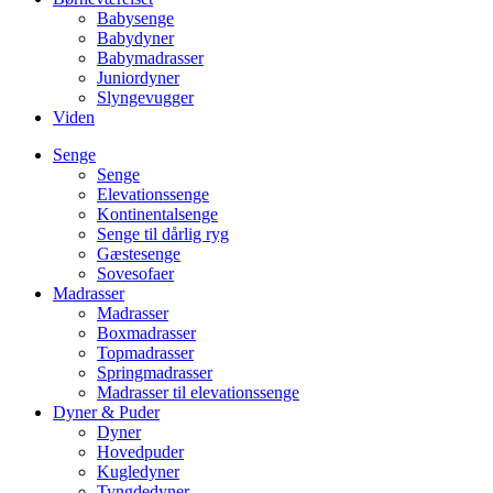
Babysenge
Babydyner
Babymadrasser
Juniordyner
Slyngevugger
Viden
Senge
Senge
Elevationssenge
Kontinentalsenge
Senge til dårlig ryg
Gæstesenge
Sovesofaer
Madrasser
Madrasser
Boxmadrasser
Topmadrasser
Springmadrasser
Madrasser til elevationssenge
Dyner & Puder
Dyner
Hovedpuder
Kugledyner
Tyngdedyner