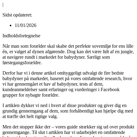
|
Sidst opdateret:
11/01/2026
Indholdsfortegnelse
Når man som forælder skal skabe det perfekte sovemiljø for ens lille
én, er valget af dynen afgørende. Dog kan det være lidt af en jungle,
at navigere rundt i markedet for babydyner. Særligt som
førstegangsforældre.
Derfor har vi i denne artikel omhyggeligt udvalgt de fire bedste
babydyner på markedet, baseret på vores omfattende research, hvor
vi har gennemgået et hav af babydyner, tests af dem,
kundeanmeldelser samt erfaringer og vurderinger i Facebook
grupper for nybagte forældre.
I artiklen dykker vi ned i hvert af disse produkter og giver dig en
grundig gennemgang af dem, som forhåbentligt kan hjælpe dig med
at træffe det helt rigtige valg.
Men det stopper ikke der – vores guide strækker sig ud over produkt
gennemgange. Til slut i artiklen har vi udarbejdet en omfattende