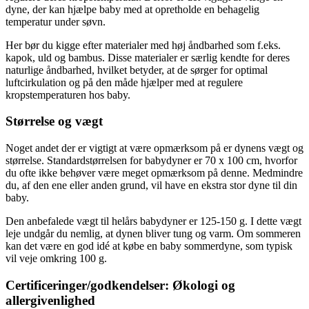
dyne, der kan hjælpe baby med at opretholde en behagelig
temperatur under søvn.
Her bør du kigge efter materialer med høj åndbarhed som f.eks.
kapok, uld og bambus. Disse materialer er særlig kendte for deres
naturlige åndbarhed, hvilket betyder, at de sørger for optimal
luftcirkulation og på den måde hjælper med at regulere
kropstemperaturen hos baby.
Størrelse og vægt
Noget andet der er vigtigt at være opmærksom på er dynens vægt og
størrelse. Standardstørrelsen for babydyner er 70 x 100 cm, hvorfor
du ofte ikke behøver være meget opmærksom på denne. Medmindre
du, af den ene eller anden grund, vil have en ekstra stor dyne til din
baby.
Den anbefalede vægt til helårs babydyner er 125-150 g. I dette vægt
leje undgår du nemlig, at dynen bliver tung og varm. Om sommeren
kan det være en god idé at købe en baby sommerdyne, som typisk
vil veje omkring 100 g.
Certificeringer/godkendelser: Økologi og
allergivenlighed