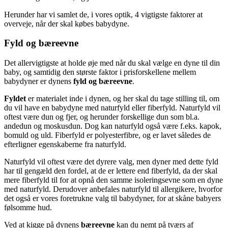
Herunder har vi samlet de, i vores optik, 4 vigtigste faktorer at
overveje, når der skal købes babydyne.
Fyld og bæreevne
Det allervigtigste at holde øje med når du skal vælge en dyne til din
baby, og samtidig den største faktor i prisforskellene mellem
babydyner er dynens
fyld og bæreevne
.
Fyldet
er materialet inde i dynen, og her skal du tage stilling til, om
du vil have en babydyne med naturfyld eller fiberfyld. Naturfyld vil
oftest være dun og fjer, og herunder forskellige dun som bl.a.
andedun og moskusdun. Dog kan naturfyld også være f.eks. kapok,
bomuld og uld. Fiberfyld er polyesterfibre, og er lavet således de
efterligner egenskaberne fra naturfyld.
Naturfyld vil oftest være det dyrere valg, men dyner med dette fyld
har til gengæld den fordel, at de er lettere end fiberfyld, da der skal
mere fiberfyld til for at opnå den samme isoleringsevne som en dyne
med naturfyld. Derudover anbefales naturfyld til allergikere, hvorfor
det også er vores foretrukne valg til babydyner, for at skåne babyers
følsomme hud.
Ved at kigge på dynens
bæreevne
kan du nemt på tværs af