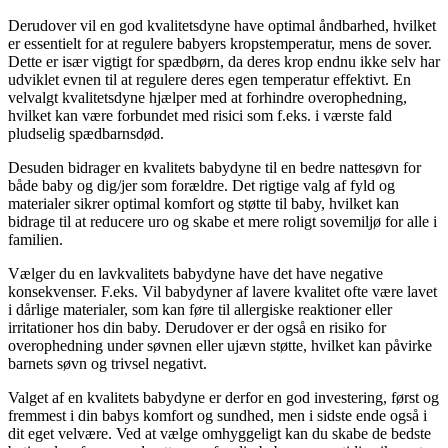
Derudover vil en god kvalitetsdyne have optimal åndbarhed, hvilket
er essentielt for at regulere babyers kropstemperatur, mens de sover.
Dette er især vigtigt for spædbørn, da deres krop endnu ikke selv har
udviklet evnen til at regulere deres egen temperatur effektivt. En
velvalgt kvalitetsdyne hjælper med at forhindre overophedning,
hvilket kan være forbundet med risici som f.eks. i værste fald
pludselig spædbarnsdød.
Desuden bidrager en kvalitets babydyne til en bedre nattesøvn for
både baby og dig/jer som forældre. Det rigtige valg af fyld og
materialer sikrer optimal komfort og støtte til baby, hvilket kan
bidrage til at reducere uro og skabe et mere roligt sovemiljø for alle i
familien.
Vælger du en lavkvalitets babydyne have det have negative
konsekvenser. F.eks. Vil babydyner af lavere kvalitet ofte være lavet
i dårlige materialer, som kan føre til allergiske reaktioner eller
irritationer hos din baby. Derudover er der også en risiko for
overophedning under søvnen eller ujævn støtte, hvilket kan påvirke
barnets søvn og trivsel negativt.
Valget af en kvalitets babydyne er derfor en god investering, først og
fremmest i din babys komfort og sundhed, men i sidste ende også i
dit eget velvære. Ved at vælge omhyggeligt kan du skabe de bedste