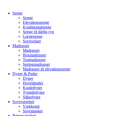
Videre
til
Senge
indhold
Senge
Elevationssenge
Kontinentalsenge
Senge til dårlig ryg
Gæstesenge
Sovesofaer
Madrasser
Madrasser
Boxmadrasser
Topmadrasser
Springmadrasser
Madrasser til elevationssenge
Dyner & Puder
Dyner
Hovedpuder
Kugledyner
Tyngdedyner
Silkedyner
Soveværelset
Vækkeure
Sovemasker
Børneværelset