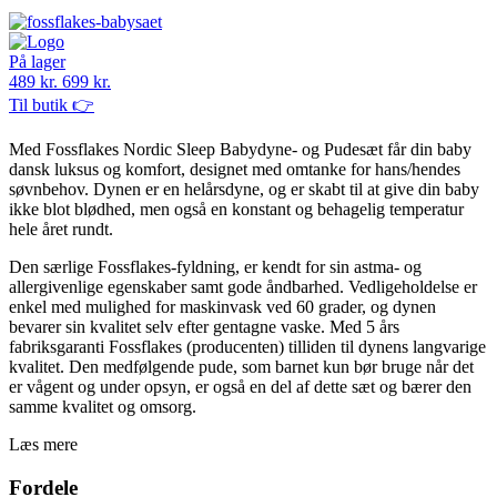
På lager
489 kr.
699 kr.
Til butik 👉
Med Fossflakes Nordic Sleep Babydyne- og Pudesæt får din baby
dansk luksus og komfort, designet med omtanke for hans/hendes
søvnbehov. Dynen er en helårsdyne, og er skabt til at give din baby
ikke blot blødhed, men også en konstant og behagelig temperatur
hele året rundt.
Den særlige Fossflakes-fyldning, er kendt for sin astma- og
allergivenlige egenskaber samt gode åndbarhed. Vedligeholdelse er
enkel med mulighed for maskinvask ved 60 grader, og dynen
bevarer sin kvalitet selv efter gentagne vaske. Med 5 års
fabriksgaranti Fossflakes (producenten) tilliden til dynens langvarige
kvalitet. Den medfølgende pude, som barnet kun bør bruge når det
er vågent og under opsyn, er også en del af dette sæt og bærer den
samme kvalitet og omsorg.
Læs mere
Fordele