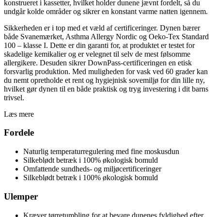
konstrueret i kassetter, hvilket holder dunene jævnt fordelt, så du
undgår kolde områder og sikrer en konstant varme natten igennem.
Sikkerheden er i top med et væld af certificeringer. Dynen bærer
både Svanemærket, Asthma Allergy Nordic og Oeko-Tex Standard
100 – klasse I. Dette er din garanti for, at produktet er testet for
skadelige kemikalier og er velegnet til selv de mest følsomme
allergikere. Desuden sikrer DownPass-certificeringen en etisk
forsvarlig produktion. Med muligheden for vask ved 60 grader kan
du nemt opretholde et rent og hygiejnisk sovemiljø for din lille ny,
hvilket gør dynen til en både praktisk og tryg investering i dit barns
trivsel.
Læs mere
Fordele
Naturlig temperaturregulering med fine moskusdun
Silkeblødt betræk i 100% økologisk bomuld
Omfattende sundheds- og miljøcertificeringer
Silkeblødt betræk i 100% økologisk bomuld
Ulemper
Kræver tørretumbling for at bevare dunenes fyldighed efter