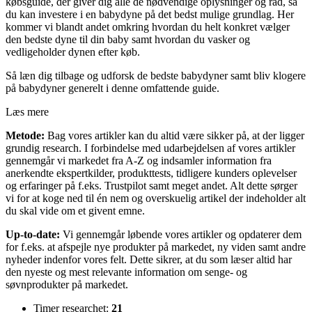
købsguide, der giver dig alle de nødvendige oplysninger og råd, så
du kan investere i en babydyne på det bedst mulige grundlag. Her
kommer vi blandt andet omkring hvordan du helt konkret vælger
den bedste dyne til din baby samt hvordan du vasker og
vedligeholder dynen efter køb.
Så læn dig tilbage og udforsk de bedste babydyner samt bliv klogere
på babydyner generelt i denne omfattende guide.
Læs mere
Metode:
Bag vores artikler kan du altid være sikker på, at der ligger
grundig research. I forbindelse med udarbejdelsen af vores artikler
gennemgår vi markedet fra A-Z og indsamler information fra
anerkendte ekspertkilder, produkttests, tidligere kunders oplevelser
og erfaringer på f.eks. Trustpilot samt meget andet. Alt dette sørger
vi for at koge ned til én nem og overskuelig artikel der indeholder alt
du skal vide om et givent emne.
Up-to-date:
Vi gennemgår løbende vores artikler og opdaterer dem
for f.eks. at afspejle nye produkter på markedet, ny viden samt andre
nyheder indenfor vores felt. Dette sikrer, at du som læser altid har
den nyeste og mest relevante information om senge- og
søvnprodukter på markedet.
Timer researchet:
21