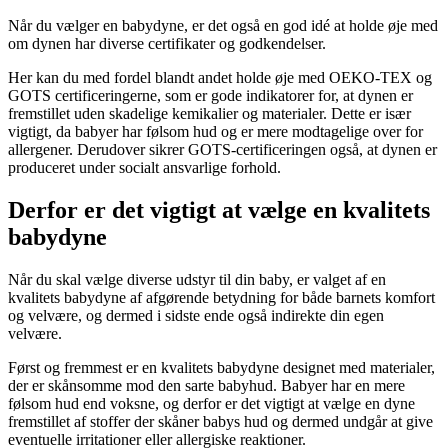
Når du vælger en babydyne, er det også en god idé at holde øje med
om dynen har diverse certifikater og godkendelser.
Her kan du med fordel blandt andet holde øje med OEKO-TEX og
GOTS certificeringerne, som er gode indikatorer for, at dynen er
fremstillet uden skadelige kemikalier og materialer. Dette er især
vigtigt, da babyer har følsom hud og er mere modtagelige over for
allergener. Derudover sikrer GOTS-certificeringen også, at dynen er
produceret under socialt ansvarlige forhold.
Derfor er det vigtigt at vælge en kvalitets
babydyne
Når du skal vælge diverse udstyr til din baby, er valget af en
kvalitets babydyne af afgørende betydning for både barnets komfort
og velvære, og dermed i sidste ende også indirekte din egen
velvære.
Først og fremmest er en kvalitets babydyne designet med materialer,
der er skånsomme mod den sarte babyhud. Babyer har en mere
følsom hud end voksne, og derfor er det vigtigt at vælge en dyne
fremstillet af stoffer der skåner babys hud og dermed undgår at give
eventuelle irritationer eller allergiske reaktioner.