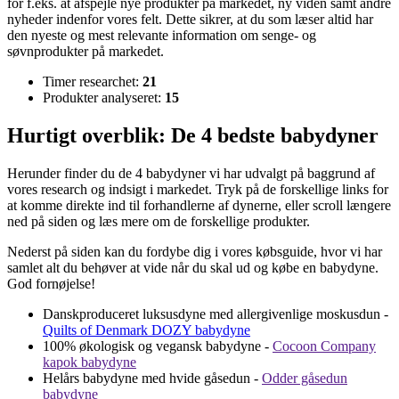
for f.eks. at afspejle nye produkter på markedet, ny viden samt andre
nyheder indenfor vores felt. Dette sikrer, at du som læser altid har
den nyeste og mest relevante information om senge- og
søvnprodukter på markedet.
Timer researchet:
21
Produkter analyseret:
15
Hurtigt overblik: De 4 bedste babydyner
Herunder finder du de 4 babydyner vi har udvalgt på baggrund af
vores research og indsigt i markedet. Tryk på de forskellige links for
at komme direkte ind til forhandlerne af dynerne, eller scroll længere
ned på siden og læs mere om de forskellige produkter.
Nederst på siden kan du fordybe dig i vores købsguide, hvor vi har
samlet alt du behøver at vide når du skal ud og købe en babydyne.
God fornøjelse!
Danskproduceret luksusdyne med allergivenlige moskusdun -
Quilts of Denmark DOZY babydyne
100% økologisk og vegansk babydyne -
Cocoon Company
kapok babydyne
Helårs babydyne med hvide gåsedun -
Odder gåsedun
babydyne