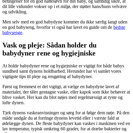
betingelser for en god nattesøvn for din baby, og samtidig sikre, at
dit lille vidunder vokser op i et miljø, der støtter hans/huns velvære
og udvikling.
Men selv med en god babydyne kommer du ikke særlig langt uden
en god babyseng, hvorfor vi også har lavet en guide om de
bedste
babysenge
.
Vask og pleje: Sådan holder du
babydyner rene og hygiejniske
At holde babydyner rene og hygiejniske er vigtigt for både babys
sundhed samt dynens holdbarhed. Herunder har vi samlet vores
vigtigste tips til pleje og rengøring af babydyner.
Først og fremmest er det vigtigt, at vælge en babydyne lavet af
materialer, der tåler gentagne vaske, eller kapok som ikke behøver at
blive vasket. Her kan du blot nøjes med regelmæssigt at ryste og
lufte dynen.
Tjek dynens vaskeanvisninger og sørg for at følge dem nøje. På den
måde undgår du at forringe dynens levetid eller i værste fald at
ødelægge dynen. De fleste babydyner kan vaskes i maskinen ved en
lav temperatur, typisk omkring 60 grader, for at dræbe bakterier og