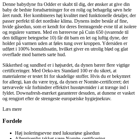
Denne babydyne fra Odder er skabt til dig, der ønsker at give din
baby de bedste forudsætninger for en rolig og behagelig søvn hele
året rundt. Her kombineres høj kvalitet med funktionelle detaljer, der
passer perfekt til det nordiske klima. Dynens indre består af fine,
hvide gåsedun, som er kendt for deres fremragende evne til at isolere
og regulere varmen. Med en bæreevne på Cuin 650 (svarende til
den tidligere betegnelse 10) får dit barn en let og luftig dyne, der
holder på varmen uden at føles tung over kroppen. Ydersiden er
udført i 100% bomuldssatin, hvilket giver en utrolig blød og glat
overflade mod barnets sarte hud.
Sikkerhed og sundhed er i højsædet, da dynen bærer flere vigtige
certificeringer. Med Oeko-tex Standard 100 er du sikret, at
materialerne er testet fri for skadelige stoffer. Hvis du er bekymret
for allergi, kan du være tryg, da dynen er Nomite-certificeret; det
tætvævede vår forhindrer effektivt husstøvmider i at trænge ind i
fyldet. Downafresh-mærket garanterer desuden, at dunene er vasket
og rengjort efter de strengeste europæiske hygiejnekrav.
Læs mere
Fordele
Høj isoleringsevne med luksuriøse gåsedun
Allergivenlig takket være Nomite-certificering