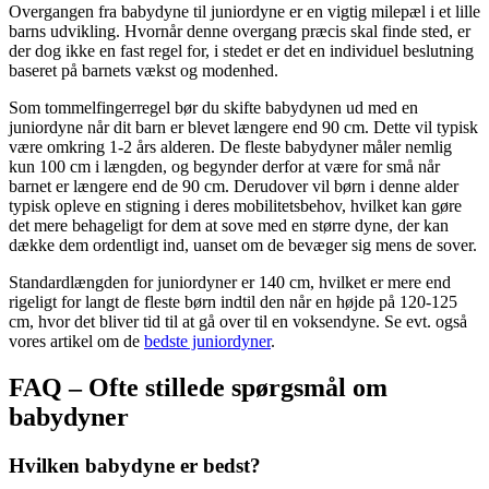
Overgangen fra babydyne til juniordyne er en vigtig milepæl i et lille
barns udvikling. Hvornår denne overgang præcis skal finde sted, er
der dog ikke en fast regel for, i stedet er det en individuel beslutning
baseret på barnets vækst og modenhed.
Som tommelfingerregel bør du skifte babydynen ud med en
juniordyne når dit barn er blevet længere end 90 cm. Dette vil typisk
være omkring 1-2 års alderen. De fleste babydyner måler nemlig
kun 100 cm i længden, og begynder derfor at være for små når
barnet er længere end de 90 cm. Derudover vil børn i denne alder
typisk opleve en stigning i deres mobilitetsbehov, hvilket kan gøre
det mere behageligt for dem at sove med en større dyne, der kan
dække dem ordentligt ind, uanset om de bevæger sig mens de sover.
Standardlængden for juniordyner er 140 cm, hvilket er mere end
rigeligt for langt de fleste børn indtil den når en højde på 120-125
cm, hvor det bliver tid til at gå over til en voksendyne. Se evt. også
vores artikel om de
bedste juniordyner
.
FAQ – Ofte stillede spørgsmål om
babydyner
Hvilken babydyne er bedst?