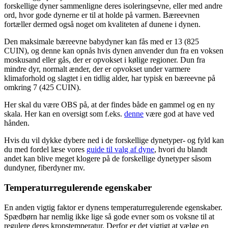
forskellige dyner sammenligne deres isoleringsevne, eller med andre
ord, hvor gode dynerne er til at holde på varmen. Bæreevnen
fortæller dermed også noget om kvaliteten af dunene i dynen.
Den maksimale bæreevne babydyner kan fås med er 13 (825
CUIN), og denne kan opnås hvis dynen anvender dun fra en voksen
moskusand eller gås, der er opvokset i kølige regioner. Dun fra
mindre dyr, normalt ænder, der er opvokset under varmere
klimaforhold og slagtet i en tidlig alder, har typisk en bæreevne på
omkring 7 (425 CUIN).
Her skal du være OBS på, at der findes både en gammel og en ny
skala. Her kan en oversigt som f.eks.
denne
være god at have ved
hånden.
Hvis du vil dykke dybere ned i de forskellige dynetyper- og fyld kan
du med fordel læse vores
guide til valg af dyne
, hvori du blandt
andet kan blive meget klogere på de forskellige dynetyper såsom
dundyner, fiberdyner mv.
Temperaturregulerende egenskaber
En anden vigtig faktor er dynens temperaturregulerende egenskaber.
Spædbørn har nemlig ikke lige så gode evner som os voksne til at
regulere deres kropstemperatur. Derfor er det vigtigt at vælge en