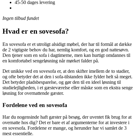
45-50 dages levering
Ingen tilbud fundet
Hvad er en sovesofa?
En sovesofa er et utroligt alsidigt møbel, der har til formål at dække
de 2 vigtigste behov du har, nemlig komfort, og en god nattesøvn.
Den tjener som en sofa i dagtimerne, men kan hurtigt omdannes til
en komfortabel sengeløsning når mørket falder på.
Det unikke ved en sovesofa er, at den skifter imellem de to stadier,
og ofte betyder det at den i sofa-tilstanden ikke fylder helt så meget.
Det betyder pladsbesparelse, og gør den til en ideel løsning til
studielejligheden, i et gæsteværelse eller måske som en ekstra senge
løsning for overnattende gæster.
Fordelene ved en sovesofa
Har du nogensinde haft gæster på besøg, der uventet fik brug for at
overnatte hos dig? Det er bare et af argumenterne for at investere i
en sovesofa. Fordelene er mange, og herunder har vi samlet de 3
mest essentielle.