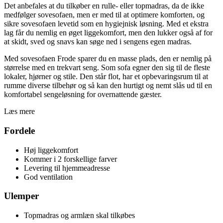
Det anbefales at du tilkøber en rulle- eller topmadras, da de ikke
medfølger sovesofaen, men er med til at optimere komforten, og
sikre sovesofaen levetid som en hygiejnisk løsning. Med et ekstra
lag får du nemlig en øget liggekomfort, men den lukker også af for
at skidt, sved og snavs kan søge ned i sengens egen madras.
Med sovesofaen Frode sparer du en masse plads, den er nemlig på
størrelse med en trekvart seng. Som sofa egner den sig til de fleste
lokaler, hjørner og stile. Den står flot, har et opbevaringsrum til at
rumme diverse tilbehør og så kan den hurtigt og nemt slås ud til en
komfortabel sengeløsning for overnattende gæster.
Læs mere
Fordele
Høj liggekomfort
Kommer i 2 forskellige farver
Levering til hjemmeadresse
God ventilation
Ulemper
Topmadras og armlæn skal tilkøbes