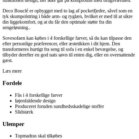
funktionelt design, der ikke går på kompromis med brugsværdien.
Deco Bouclé er opbygget med to lag af pocketfjedre, såvel som en
tyk skumpolstring i både arm- og ryglæn, hvilket er med til at sikre
din liggekomfort, og at du får den optimale støtte fra din
sengeløsning..
Sovesofaen kan købes i 4 forskellige farver, så du kan tilpasse den
efter personlige præferencer, eller æstetikken i dit hjem. Den
transformeres hurtigt fra seng til sofa i en enkel bevægelse, og
tilbyder derefter en god nats søvn til enten dig, eller en overnattende
gæst.
Læs mere
Fordele
Fås i 4 forskellige farver
Iøjenfaldende design
Produceret foruden sundhedsskadelige stoffer
Slidstærk
Ulemper
Topmadras skal tilkøbes