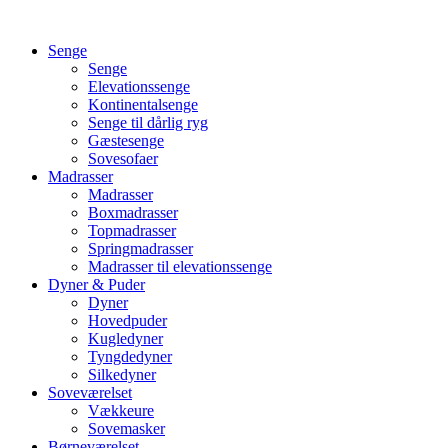
Videre
til
Senge
indhold
Senge
Elevationssenge
Kontinentalsenge
Senge til dårlig ryg
Gæstesenge
Sovesofaer
Madrasser
Madrasser
Boxmadrasser
Topmadrasser
Springmadrasser
Madrasser til elevationssenge
Dyner & Puder
Dyner
Hovedpuder
Kugledyner
Tyngdedyner
Silkedyner
Soveværelset
Vækkeure
Sovemasker
Børneværelset