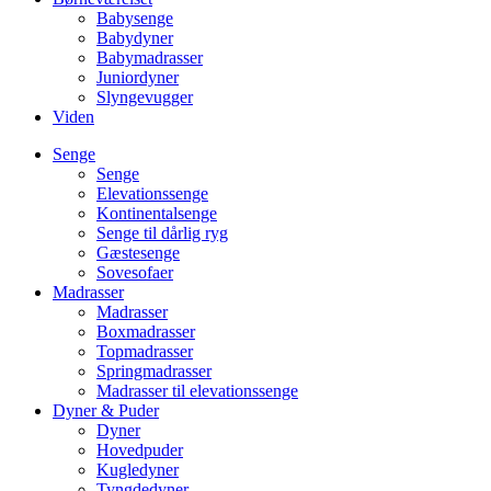
Babysenge
Babydyner
Babymadrasser
Juniordyner
Slyngevugger
Viden
Senge
Senge
Elevationssenge
Kontinentalsenge
Senge til dårlig ryg
Gæstesenge
Sovesofaer
Madrasser
Madrasser
Boxmadrasser
Topmadrasser
Springmadrasser
Madrasser til elevationssenge
Dyner & Puder
Dyner
Hovedpuder
Kugledyner
Tyngdedyner