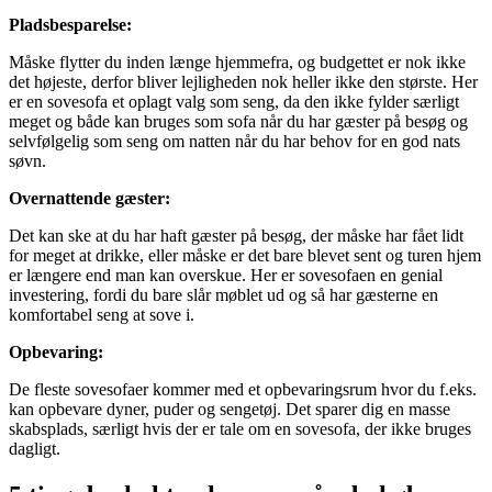
Pladsbesparelse:
Måske flytter du inden længe hjemmefra, og budgettet er nok ikke
det højeste, derfor bliver lejligheden nok heller ikke den største. Her
er en sovesofa et oplagt valg som seng, da den ikke fylder særligt
meget og både kan bruges som sofa når du har gæster på besøg og
selvfølgelig som seng om natten når du har behov for en god nats
søvn.
Overnattende gæster:
Det kan ske at du har haft gæster på besøg, der måske har fået lidt
for meget at drikke, eller måske er det bare blevet sent og turen hjem
er længere end man kan overskue. Her er sovesofaen en genial
investering, fordi du bare slår møblet ud og så har gæsterne en
komfortabel seng at sove i.
Opbevaring:
De fleste sovesofaer kommer med et opbevaringsrum hvor du f.eks.
kan opbevare dyner, puder og sengetøj. Det sparer dig en masse
skabsplads, særligt hvis der er tale om en sovesofa, der ikke bruges
dagligt.