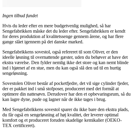
Ingen tilbud fundet
Hvis du leder efter en mere budgetvenlig mulighed, så har
Sengefabrikken måske det du leder efter. Sengefabrikken er kendt
for deres produktion af kvalitetssenge gennem årene, og har flere
gange slået igennem på det danske marked.
Sengefabrikkens sovestol, også refereret til som Oliver, er den
ideelle løsning til overnattende gæster, uden du behøver at have det
ekstra værelse. Den fylder nemlig ikke det store og kan nemt blinde
ind i hjørnet af en stue, men du kan også slå den ud til en hurtig
sengeløsning.
Sovestolen Oliver består af pocketfjedre, det vil sige cylinder fjeder,
der er pakket ind i små stofposer, produceret med det formål at
optimere din nattesøvn. Derudover har den et opbevaringsrum, så du
kan lagre dyne, pude og lagner når de ikke tages i brug.
Med Sengefabrikkens sovestol sparer du ikke bare den ekstra plads,
du får også en sengeløsning af høj kvalitet, der leverer optimal
komfort og et produceret foruden skadelige kemikalier (OEKO-
TEX certificeret).