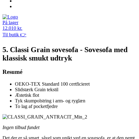
På lager
12.010 kr.
Til butik 👉
5. Classi Grain sovesofa - Sovesofa med
klassisk smukt udtryk
Resumé
OEKO-TEX Standard 100 certficieret
Slidstærk Grain tekstil
Æstetisk flot
Tyk skumpolstring i arm- og ryglæn
To lag af pocketfjedre
Ingen tilbud fundet
Det der er så smart, såvel som unikt ved en sovesofa, er at den nemt