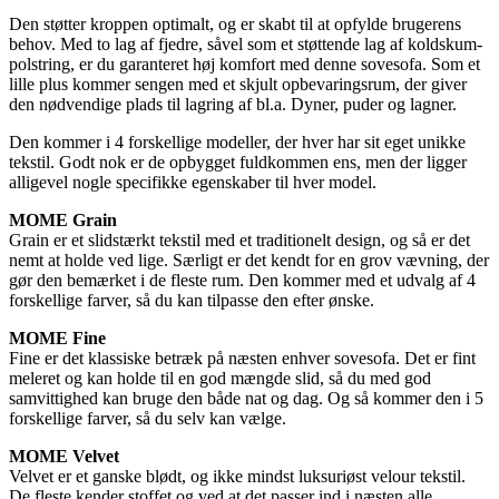
Den støtter kroppen optimalt, og er skabt til at opfylde brugerens
behov. Med to lag af fjedre, såvel som et støttende lag af koldskum-
polstring, er du garanteret høj komfort med denne sovesofa. Som et
lille plus kommer sengen med et skjult opbevaringsrum, der giver
den nødvendige plads til lagring af bl.a. Dyner, puder og lagner.
Den kommer i 4 forskellige modeller, der hver har sit eget unikke
tekstil. Godt nok er de opbygget fuldkommen ens, men der ligger
alligevel nogle specifikke egenskaber til hver model.
MOME Grain
Grain er et slidstærkt tekstil med et traditionelt design, og så er det
nemt at holde ved lige. Særligt er det kendt for en grov vævning, der
gør den bemærket i de fleste rum. Den kommer med et udvalg af 4
forskellige farver, så du kan tilpasse den efter ønske.
MOME Fine
Fine er det klassiske betræk på næsten enhver sovesofa. Det er fint
meleret og kan holde til en god mængde slid, så du med god
samvittighed kan bruge den både nat og dag. Og så kommer den i 5
forskellige farver, så du selv kan vælge.
MOME Velvet
Velvet er et ganske blødt, og ikke mindst luksuriøst velour tekstil.
De fleste kender stoffet og ved at det passer ind i næsten alle