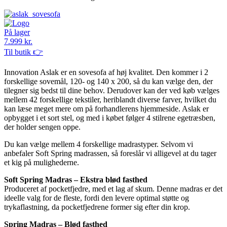
På lager
7.999 kr.
Til butik 👉
Innovation Aslak er en sovesofa af høj kvalitet. Den kommer i 2
forskellige sovemål, 120- og 140 x 200, så du kan vælge den, der
tilegner sig bedst til dine behov. Derudover kan der ved køb vælges
mellem 42 forskellige tekstiler, heriblandt diverse farver, hvilket du
kan læse meget mere om på forhandlerens hjemmeside. Aslak er
opbygget i et sort stel, og med i købet følger 4 stilrene egetræsben,
der holder sengen oppe.
Du kan vælge mellem 4 forskellige madrastyper. Selvom vi
anbefaler Soft Spring madrassen, så foreslår vi alligevel at du tager
et kig på mulighederne.
Soft Spring Madras – Ekstra blød fasthed
Produceret af pocketfjedre, med et lag af skum. Denne madras er det
ideelle valg for de fleste, fordi den levere optimal støtte og
trykaflastning, da pocketfjedrene former sig efter din krop.
Spring Madras – Blød fasthed