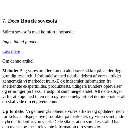
7. Deco Bouclé sovesofa
Stilren sovesofa med komfort i højsædet
Ingen tilbud fundet
Læs mere
Om denne artikel
Metode:
Bag vores artikler kan du altid være sikker på, at der ligger
grundig research. I forbindelse med udarbejdelsen af vores artikler
gennemgår vi markedet fra A-Z og indsamler information fra
anerkendte ekspertkilder, produkttests, tidligere kunders oplevelser
og erfaringer på f.eks. Trustpilot samt meget andet. Alt dette sørger
vi for at koge ned til én nem og overskuelig artikel der indeholder alt
du skal vide om et givent emne.
Up-to-date:
Vi gennemgår løbende vores artikler og opdaterer dem
for f.eks. at afspejle nye produkter på markedet, ny viden samt andre
nyheder indenfor vores felt. Dette sikrer, at du som læser altid har
den nyeste og mest relevante information om senge- og