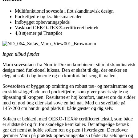
Multifunktionel sovesofa i flot skandinavisk design
Pocketfjedre og kvalitetsmaterialer
Indbygget opbevaringsplads
Vaskbart OEKO-TEX®-certificeret betræk
4,8 stjerner på Trustpilot
Ingen tilbud fundet
Maru sovesofaen fra Nordic Dream kombinerer stilrent skandinavisk
design med funktionel luksus. Den er skabt til dig, der ønsker en
elegant sofa i dagtimerne og en komfortabel seng til natten.
Sovesofaen er bygget op omkring en robust træ- og metalramme og
en sidde-/liggeflade med pocketfjedre, som giver præcis støtte og
tilpasning til kroppen. Resultatet er høj komfort, uanset om du sidder
med en god bog eller skal sove en hel nat. Med en soveflade på
145×200 cm har du god plads til både gæster og dig selv.
Sofaen er beklædt med OEKO-TEX® certificeret tekstil, som både
er slidstærkt og fri for skadelige kemikalier. Det aftagelige betræk
gør det nemt at holde sofaen ren og pæn i hverdagen. Derudover
gemmer Maru på praktisk opbevaringsplads i både chaiselongen og