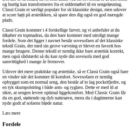
og hurtig kan transformeres fra et siddemøbel til en sengeløsning.
Classi Grain er særligt populær for sit klassiske design, men udover
at score højt på æstetikken, så spare den dig også en god mængde
plads.
Classi Grain kommer i 4 forskellige farver, og vi anbefaler at du
tilkøber en topmadras, da den bare kommer med utroligt mange
fordele. Som det ligger i navnet består sovesofaen af det klassiske
tekstil Grain, der med sin grove vævning er blevet en favorit hos
mange brugere. Denne tekstil er nemlig ikke bare æstetisk korrekt,
men også slidstærkt så du kan nyde din sovesofa med god
samvittighed i mange år fremover.
Udover det mere praktiske og æstetiske, så er Classi Grain også bare
en vinder når det kommer til komfort. Sovesofaen er nemlig
opbygget som en normal seng, den består af to lag pocketfjedre, og
en tyk skumpolstring i både arm- og ryglæn. Dette er med til at
sikre, at sengen levere optimal liggekomfort. Med Classic Grain får
du en god, støttende og dyb nattesøvn, mens du i dagtimerne kan
nyde godt af sofaens bløde natur.
Læs mere
Fordele