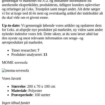
gennemgår vi markedet fra A-Z og indsamler information fra
anerkendte ekspertkilder, produkttests, tidligere kunders oplevelser
og erfaringer på f.eks. Trustpilot samt meget andet. Alt dette sørger
vi for at koge ned til én nem og overskuelig artikel der indeholder alt
du skal vide om et givent emne.
Up-to-date:
Vi gennemgår løbende vores artikler og opdaterer dem
for f.eks. at afspejle nye produkter på markedet, ny viden samt andre
nyheder indenfor vores felt. Dette sikrer, at du som læser altid har
den nyeste og mest relevante information om senge- og
søvnprodukter på markedet.
Timer researchet:
7
Produkter analyseret:
13
MOME sovesofa
Vores favorit
Størrelse
: 200 x 70 x 100 cm
Materiale
: Polyester
Prøveperiode
: 100 nætter
Ingen tilbud fundet