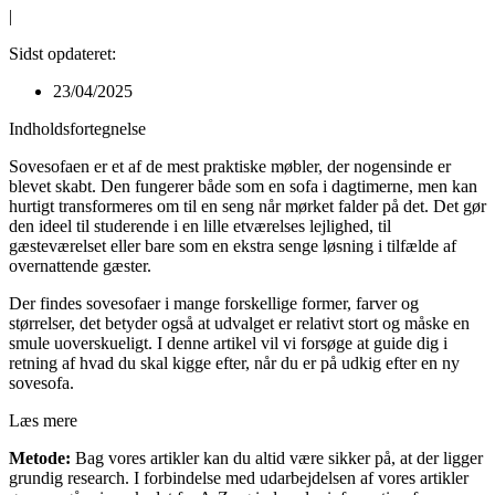
|
Sidst opdateret:
23/04/2025
Indholdsfortegnelse
Sovesofaen er et af de mest praktiske møbler, der nogensinde er
blevet skabt. Den fungerer både som en sofa i dagtimerne, men kan
hurtigt transformeres om til en seng når mørket falder på det. Det gør
den ideel til studerende i en lille etværelses lejlighed, til
gæsteværelset eller bare som en ekstra senge løsning i tilfælde af
overnattende gæster.
Der findes sovesofaer i mange forskellige former, farver og
størrelser, det betyder også at udvalget er relativt stort og måske en
smule uoverskueligt. I denne artikel vil vi forsøge at guide dig i
retning af hvad du skal kigge efter, når du er på udkig efter en ny
sovesofa.
Læs mere
Metode:
Bag vores artikler kan du altid være sikker på, at der ligger
grundig research. I forbindelse med udarbejdelsen af vores artikler