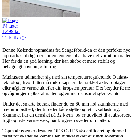
På lager
1.499 kr.
Til butik 👉
Denne Kølende topmadras fra Sengefabrikken er den perfekte nye
topmadras til dig, der har en tendens til at have det varmt om natten.
Her får du en god løsning, der kan skabe et mere stabilt og
behageligt sovemiljø for dig.
Madrassen udmærker sig med sin temperaturregulerende Outlast-
teknologi, hvor bittesmå mikrokapsler i betrækket aktivt optager
eller afgiver varme alt efter din kropstemperatur. Det betyder færre
opvågninger i løbet af natten og en mere ensartet søvnkvalitet.
Under det smarte betræk finder du en 60 mm høj skumkerne med
medium fasthed, der tilbyder både støtte og let trykaflastning.
Skummet har en densitet på 32 kg/m³ og er udviklet til at absorbere
fugt og lede varme væk, når brugeren sveder om natten.
Topmadrassen er desuden OEKO-TEX®-certificeret og dermed
testet for skadelige kemikalier, hvilket sikrer et sundt sovemiljø.