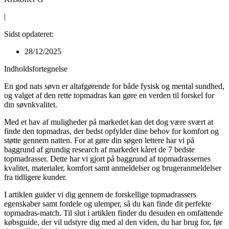
|
Sidst opdateret:
28/12/2025
Indholdsfortegnelse
En god nats søvn er altafgørende for både fysisk og mental sundhed,
og valget af den rette topmadras kan gøre en verden til forskel for
din søvnkvalitet.
Med et hav af muligheder på markedet kan det dog være svært at
finde den topmadras, der bedst opfylder dine behov for komfort og
støtte gennem natten. For at gøre din søgen lettere har vi på
baggrund af grundig research af markedet kåret de 7 bedste
topmadrasser. Dette har vi gjort på baggrund af topmadrassernes
kvalitet, materialer, komfort samt anmeldelser og brugeranmeldelser
fra tidligere kunder.
I artiklen guider vi dig gennem de forskellige topmadrassers
egenskaber samt fordele og ulemper, så du kan finde dit perfekte
topmadras-match. Til slut i artiklen finder du desuden en omfattende
købsguide, der vil udstyre dig med al den viden, du har brug for, før