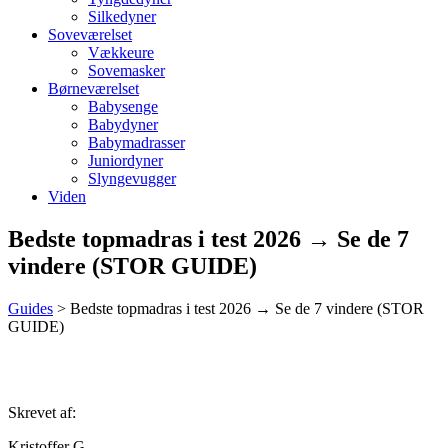
Silkedyner
Soveværelset
Vækkeure
Sovemasker
Børneværelset
Babysenge
Babydyner
Babymadrasser
Juniordyner
Slyngevugger
Viden
Bedste topmadras i test 2026 → Se de 7
vindere (STOR GUIDE)
Guides
>
Bedste topmadras i test 2026 → Se de 7 vindere (STOR
GUIDE)
Skrevet af:
Kristoffer G