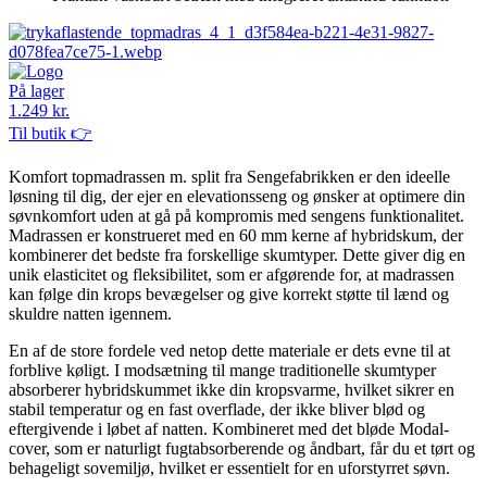
På lager
1.249 kr.
Til butik 👉
Komfort topmadrassen m. split fra Sengefabrikken er den ideelle
løsning til dig, der ejer en elevationsseng og ønsker at optimere din
søvnkomfort uden at gå på kompromis med sengens funktionalitet.
Madrassen er konstrueret med en 60 mm kerne af hybridskum, der
kombinerer det bedste fra forskellige skumtyper. Dette giver dig en
unik elasticitet og fleksibilitet, som er afgørende for, at madrassen
kan følge din krops bevægelser og give korrekt støtte til lænd og
skuldre natten igennem.
En af de store fordele ved netop dette materiale er dets evne til at
forblive køligt. I modsætning til mange traditionelle skumtyper
absorberer hybridskummet ikke din kropsvarme, hvilket sikrer en
stabil temperatur og en fast overflade, der ikke bliver blød og
eftergivende i løbet af natten. Kombineret med det bløde Modal-
cover, som er naturligt fugtabsorberende og åndbart, får du et tørt og
behageligt sovemiljø, hvilket er essentielt for en uforstyrret søvn.