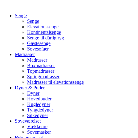
Videre
til
Senge
indhold
Senge
Elevationssenge
Kontinentalsenge
Senge til dårlig ryg
Gæstesenge
Sovesofaer
Madrasser
Madrasser
Boxmadrasser
Topmadrasser
Springmadrasser
Madrasser til elevationssenge
Dyner & Puder
Dyner
Hovedpuder
Kugledyner
Tyngdedyner
Silkedyner
Soveværelset
Vækkeure
Sovemasker
Børneværelset