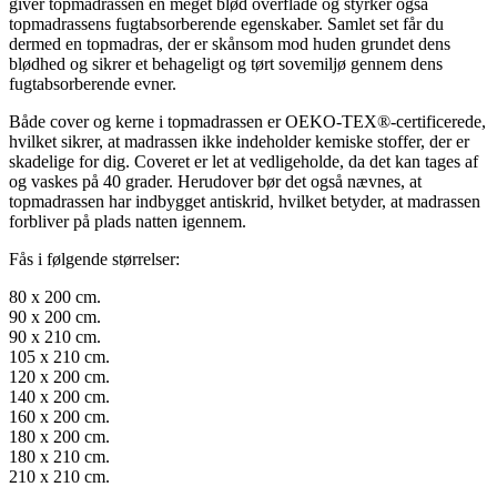
giver topmadrassen en meget blød overflade og styrker også
topmadrassens fugtabsorberende egenskaber. Samlet set får du
dermed en topmadras, der er skånsom mod huden grundet dens
blødhed og sikrer et behageligt og tørt sovemiljø gennem dens
fugtabsorberende evner.
Både cover og kerne i topmadrassen er OEKO-TEX®-certificerede,
hvilket sikrer, at madrassen ikke indeholder kemiske stoffer, der er
skadelige for dig. Coveret er let at vedligeholde, da det kan tages af
og vaskes på 40 grader. Herudover bør det også nævnes, at
topmadrassen har indbygget antiskrid, hvilket betyder, at madrassen
forbliver på plads natten igennem.
Fås i følgende størrelser:
80 x 200 cm.
90 x 200 cm.
90 x 210 cm.
105 x 210 cm.
120 x 200 cm.
140 x 200 cm.
160 x 200 cm.
180 x 200 cm.
180 x 210 cm.
210 x 210 cm.