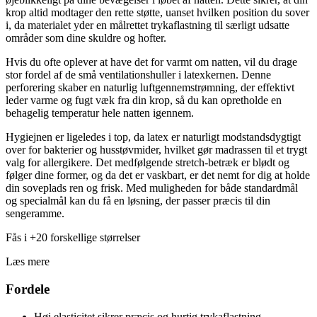
krop altid modtager den rette støtte, uanset hvilken position du sover
i, da materialet yder en målrettet trykaflastning til særligt udsatte
områder som dine skuldre og hofter.
Hvis du ofte oplever at have det for varmt om natten, vil du drage
stor fordel af de små ventilationshuller i latexkernen. Denne
perforering skaber en naturlig luftgennemstrømning, der effektivt
leder varme og fugt væk fra din krop, så du kan opretholde en
behagelig temperatur hele natten igennem.
Hygiejnen er ligeledes i top, da latex er naturligt modstandsdygtigt
over for bakterier og husstøvmider, hvilket gør madrassen til et trygt
valg for allergikere. Det medfølgende stretch-betræk er blødt og
følger dine former, og da det er vaskbart, er det nemt for dig at holde
din soveplads ren og frisk. Med muligheden for både standardmål
og specialmål kan du få en løsning, der passer præcis til din
sengeramme.
Fås i +20 forskellige størrelser
Læs mere
Fordele
Høj elasticitet sikrer præcis og hurtig trykaflastning