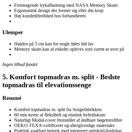
Fremragende trykaflastning med NASA Memory Skum
Ergonomisk design der former sig efter din krop
Høj kundetilfredshed hos forhandleren
Ulemper
Højden på 5 cm kan for nogle føles lidt lav
Memory skum kan af enkelte opleves som varmt at sove på
Ingen tilbud fundet
5. Komfort topmadras m. split - Bedste
topmadras til elevationssenge
Resumé
Komfort topmadras m. split fra Sengefabrikken
60 mm kerne af fleksibelt og elastisk hybridskum
Naturligt Modal-cover fremstillet af åndbare bøgetræsfibre
OEKO-TEX®-certificeret og allergivenlige materialer
Praktisk vaskbart betræk med integreret antiskrid-funktion