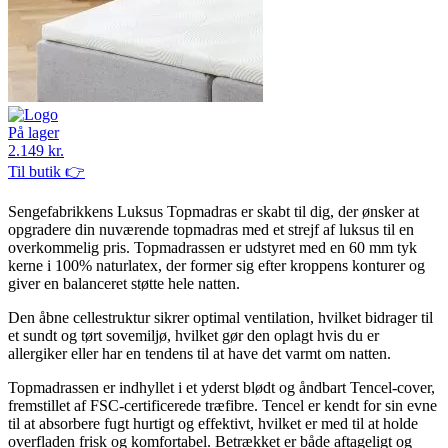
På lager
2.149 kr.
Til butik 👉
Sengefabrikkens Luksus Topmadras er skabt til dig, der ønsker at
opgradere din nuværende topmadras med et strejf af luksus til en
overkommelig pris. Topmadrassen er udstyret med en 60 mm tyk
kerne i 100% naturlatex, der former sig efter kroppens konturer og
giver en balanceret støtte hele natten.
Den åbne cellestruktur sikrer optimal ventilation, hvilket bidrager til
et sundt og tørt sovemiljø, hvilket gør den oplagt hvis du er
allergiker eller har en tendens til at have det varmt om natten.
Topmadrassen er indhyllet i et yderst blødt og åndbart Tencel-cover,
fremstillet af FSC-certificerede træfibre. Tencel er kendt for sin evne
til at absorbere fugt hurtigt og effektivt, hvilket er med til at holde
overfladen frisk og komfortabel. Betrækket er både aftageligt og