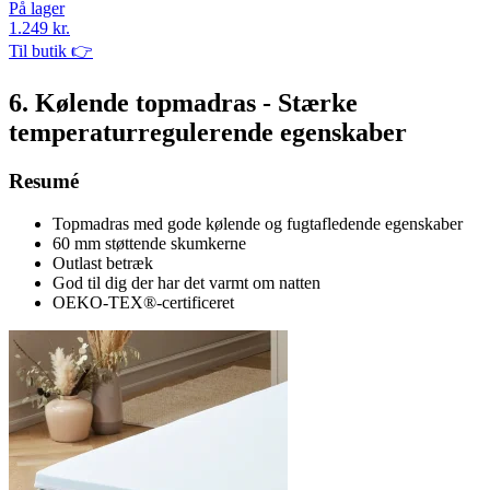
På lager
1.249 kr.
Til butik 👉
6. Kølende topmadras - Stærke
temperaturregulerende egenskaber
Resumé
Topmadras med gode kølende og fugtafledende egenskaber
60 mm støttende skumkerne
Outlast betræk
God til dig der har det varmt om natten
OEKO-TEX®-certificeret