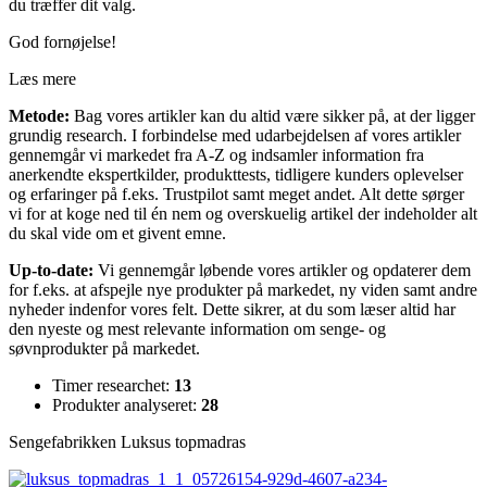
du træffer dit valg.
God fornøjelse!
Læs mere
Metode:
Bag vores artikler kan du altid være sikker på, at der ligger
grundig research. I forbindelse med udarbejdelsen af vores artikler
gennemgår vi markedet fra A-Z og indsamler information fra
anerkendte ekspertkilder, produkttests, tidligere kunders oplevelser
og erfaringer på f.eks. Trustpilot samt meget andet. Alt dette sørger
vi for at koge ned til én nem og overskuelig artikel der indeholder alt
du skal vide om et givent emne.
Up-to-date:
Vi gennemgår løbende vores artikler og opdaterer dem
for f.eks. at afspejle nye produkter på markedet, ny viden samt andre
nyheder indenfor vores felt. Dette sikrer, at du som læser altid har
den nyeste og mest relevante information om senge- og
søvnprodukter på markedet.
Timer researchet:
13
Produkter analyseret:
28
Sengefabrikken Luksus topmadras