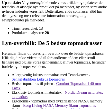
Up-to-date:
Vi gennemgår løbende vores artikler og opdaterer dem
for f.eks. at afspejle nye produkter på markedet, ny viden samt andre
nyheder indenfor vores felt. Dette sikrer, at du som læser altid har
den nyeste og mest relevante information om senge- og
søvnprodukter på markedet.
Timer researchet:
13
Produkter analyseret:
28
Lyn-overblik: De 5 bedste topmadrasser
Herunder finder du vores lyn-overblik over de bedste topmadrasser.
Klik dig direkte videre ind til forhandlerne af dem eller scroll
længere ned og læs vores gennemgang af hver topmadras, herunder
fordele og ulemper ved dem.
Allergivenlig luksus topmadras med Tencel-cover -
Sengefabrikken Luksus topmadras
Bedste topmadras til prisen -
Comfort Topmadras i 40 mm
Latex
Eksklusiv topmadras i naturlatex -
Nordic Dream naturlatex
topmadras
Ergonomisk topmadras med trykaflastende NASA memory
skum -
Borg Living NASA Memory Skum Topmadras