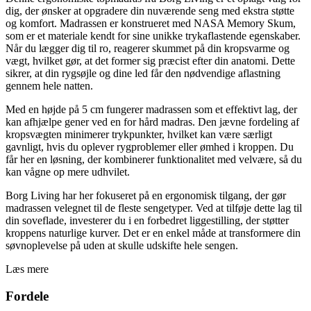
dig, der ønsker at opgradere din nuværende seng med ekstra støtte
og komfort. Madrassen er konstrueret med NASA Memory Skum,
som er et materiale kendt for sine unikke trykaflastende egenskaber.
Når du lægger dig til ro, reagerer skummet på din kropsvarme og
vægt, hvilket gør, at det former sig præcist efter din anatomi. Dette
sikrer, at din rygsøjle og dine led får den nødvendige aflastning
gennem hele natten.
Med en højde på 5 cm fungerer madrassen som et effektivt lag, der
kan afhjælpe gener ved en for hård madras. Den jævne fordeling af
kropsvægten minimerer trykpunkter, hvilket kan være særligt
gavnligt, hvis du oplever rygproblemer eller ømhed i kroppen. Du
får her en løsning, der kombinerer funktionalitet med velvære, så du
kan vågne op mere udhvilet.
Borg Living har her fokuseret på en ergonomisk tilgang, der gør
madrassen velegnet til de fleste sengetyper. Ved at tilføje dette lag til
din soveflade, investerer du i en forbedret liggestilling, der støtter
kroppens naturlige kurver. Det er en enkel måde at transformere din
søvnoplevelse på uden at skulle udskifte hele sengen.
Læs mere
Fordele