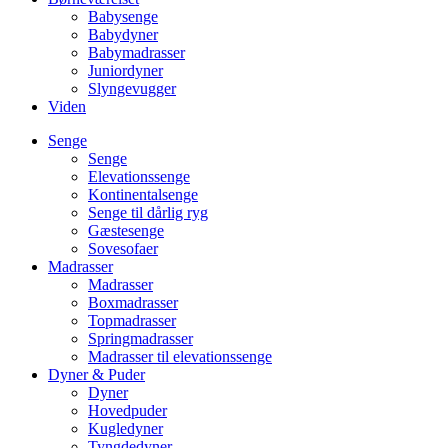
Babysenge
Babydyner
Babymadrasser
Juniordyner
Slyngevugger
Viden
Senge
Senge
Elevationssenge
Kontinentalsenge
Senge til dårlig ryg
Gæstesenge
Sovesofaer
Madrasser
Madrasser
Boxmadrasser
Topmadrasser
Springmadrasser
Madrasser til elevationssenge
Dyner & Puder
Dyner
Hovedpuder
Kugledyner
Tyngdedyner