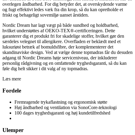
overlegen åndbarhed. For dig betyder det, at overskydende varme
og fugt effektivt ledes væk fra din krop, så du kan opretholde et
friskt og behageligt sovemiljø uanset årstiden.
Nordic Dream har lagt vægt på både sundhed og holdbarhed,
hvilket understøttes af OEKO-TEX®-certificeringen. Dette
garanterer dig et produkt fri for skadelige stoffer, hvilket gør den
særdeles velegnet til allergikere. Overfladen er beklædt med et
luksuriøst betræk af bomuldsfibre, der komplementerer det
skandinaviske design. Ved at vælge denne topmadras får du desuden
adgang til Nordic Dreams høje serviceniveau, der inkluderer
personlig rådgivning og en omfattende tryghedsgaranti, så du kan
føle dig helt sikker i dit valg af ny topmadras.
Læs mere
Fordele
Fremragende trykaflastning og ergonomisk støtte
Høj åndbarhed og ventilation via SonoCore-teknologi
100 dages tryghedsgaranti og høj kundetilfredshed
Ulemper