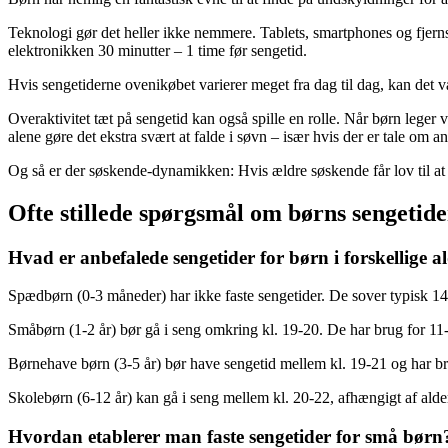
Teknologi gør det heller ikke nemmere. Tablets, smartphones og fjer
elektronikken 30 minutter – 1 time før sengetid.
Hvis sengetiderne ovenikøbet varierer meget fra dag til dag, kan det v
Overaktivitet tæt på sengetid kan også spille en rolle. Når børn leger 
alene gøre det ekstra svært at falde i søvn – især hvis der er tale om an
Og så er der søskende-dynamikken: Hvis ældre søskende får lov til at
Ofte stillede spørgsmål om børns sengetide
Hvad er anbefalede sengetider for børn i forskellige 
Spædbørn (0-3 måneder) har ikke faste sengetider. De sover typisk 14-1
Småbørn (1-2 år) bør gå i seng omkring kl. 19-20. De har brug for 11-
Børnehave børn (3-5 år) bør have sengetid mellem kl. 19-21 og har br
Skolebørn (6-12 år) kan gå i seng mellem kl. 20-22, afhængigt af ald
Hvordan etablerer man faste sengetider for små børn