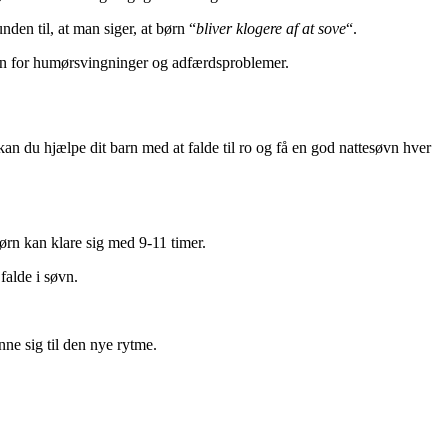
en til, at man siger, at børn “
bliver klogere af at sove
“.
n for humørsvingninger og adfærdsproblemer.
 kan du hjælpe dit barn med at falde til ro og få en god nattesøvn hver
børn kan klare sig med 9-11 timer.
falde i søvn.
nne sig til den nye rytme.