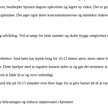
 bearbejder hjernen dagens oplevelser og lagrer ny viden. Det er grund
gdomme. Det øger også deres koncentrationsevne og mindsker risikoe
el og udvikling. Ved at sørge for faste rammer og skabe trygge omgivelser
 søvnbehov. Små børn har typisk brug for 10-12 timers søvn, mens større 
. Dette hjælper med at regulere barnets indre ur og gør det nemmere at 
d at falde til ro og sove ordentligt.
må trin på 10-15 minutter over flere dage for at give barnet tid til at væ
p belysningen og reducer støjniveauet i hjemmet.