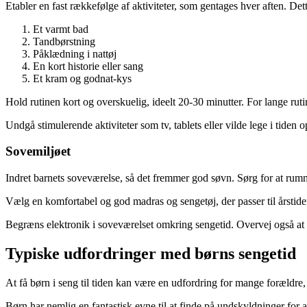
Etabler en fast rækkefølge af aktiviteter, som gentages hver aften. Det
Et varmt bad
Tandbørstning
Påklædning i nattøj
En kort historie eller sang
Et kram og godnat-kys
Hold rutinen kort og overskuelig, ideelt 20-30 minutter. For lange rut
Undgå stimulerende aktiviteter som tv, tablets eller vilde lege i tiden op
Sovemiljøet
Indret barnets soveværelse, så det fremmer god søvn. Sørg for at rumm
Vælg en komfortabel og god madras og sengetøj, der passer til årstid
Begræns elektronik i soveværelset omkring sengetid. Overvej også at bru
Typiske udfordringer med børns sengetid
At få børn i seng til tiden kan være en udfordring for mange forældre, 
Børn har nemlig en fantastisk evne til at finde på undskyldninger for a