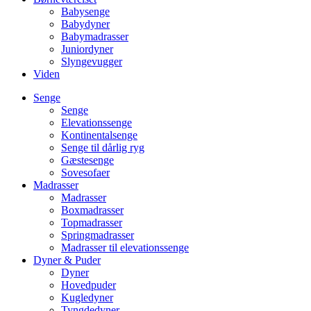
Babysenge
Babydyner
Babymadrasser
Juniordyner
Slyngevugger
Viden
Senge
Senge
Elevationssenge
Kontinentalsenge
Senge til dårlig ryg
Gæstesenge
Sovesofaer
Madrasser
Madrasser
Boxmadrasser
Topmadrasser
Springmadrasser
Madrasser til elevationssenge
Dyner & Puder
Dyner
Hovedpuder
Kugledyner
Tyngdedyner