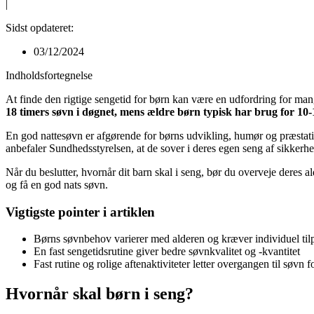
|
Sidst opdateret:
03/12/2024
Indholdsfortegnelse
At finde den rigtige sengetid for børn kan være en udfordring for mang
18 timers søvn i døgnet, mens ældre børn typisk har brug for 10-
En god nattesøvn er afgørende for børns udvikling, humør og præstatio
anbefaler Sundhedsstyrelsen, at de sover i deres egen seng af sikkerh
Når du beslutter, hvornår dit barn skal i seng, bør du overveje deres a
og få en god nats søvn.
Vigtigste pointer i artiklen
Børns søvnbehov varierer med alderen og kræver individuel til
En fast sengetidsrutine giver bedre søvnkvalitet og -kvantitet
Fast rutine og rolige aftenaktiviteter letter overgangen til søvn f
Hvornår skal børn i seng?