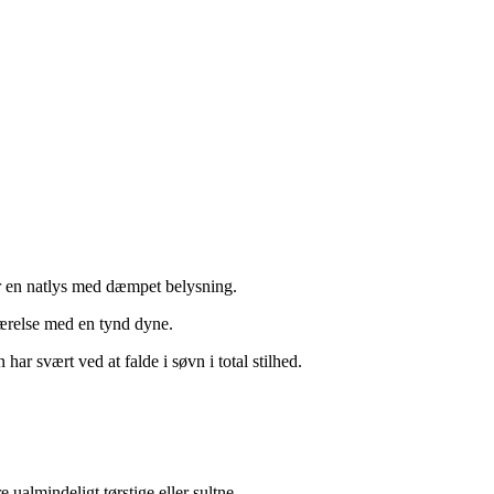
er en natlys med dæmpet belysning.
værelse med en tynd dyne.
ar svært ved at falde i søvn i total stilhed.
 ualmindeligt tørstige eller sultne.