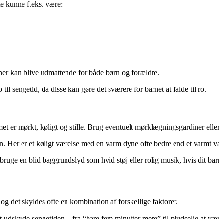
te kunne f.eks. være:
iner kan blive udmattende for både børn og forældre.
 til sengetid, da disse kan gøre det sværere for barnet at falde til ro.
et er mørkt, køligt og stille. Brug eventuelt mørklægningsgardiner ell
en. Her er et køligt værelse med en varm dyne ofte bedre end et varmt 
ge en blid baggrundslyd som hvid støj eller rolig musik, hvis dit barn h
og det skyldes ofte en kombination af forskellige faktorer.
t udskyde sengetiden – fra “bare fem minutter mere” til pludselig at være