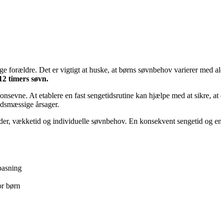
e forældre. Det er vigtigt at huske, at børns søvnbehov varierer med al
12 timers søvn.
nsevne. At etablere en fast sengetidsrutine kan hjælpe med at sikre, at
edsmæssige årsager.
lder, vækketid og individuelle søvnbehov. En konsekvent sengetid og en be
pasning
or børn