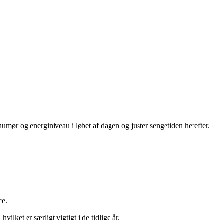
umør og energiniveau i løbet af dagen og juster sengetiden herefter.
ce.
lket er særligt vigtigt i de tidlige år.