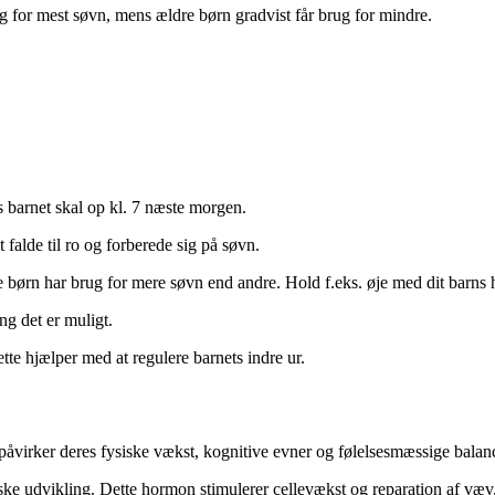
for mest søvn, mens ældre børn gradvist får brug for mindre.
s barnet skal op kl. 7 næste morgen.
 falde til ro og forberede sig på søvn.
børn har brug for mere søvn end andre. Hold f.eks. øje med dit barns h
ng det er muligt.
tte hjælper med at regulere barnets indre ur.
g påvirker deres fysiske vækst, kognitive evner og følelsesmæssige balan
 udvikling. Dette hormon stimulerer cellevækst og reparation af væv, hvi