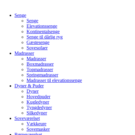
Videre
til
Senge
indhold
Senge
Elevationssenge
Kontinentalsenge
Senge til dårlig ryg
Gæstesenge
Sovesofaer
Madrasser
Madrasser
Boxmadrasser
Topmadrasser
Springmadrasser
Madrasser til elevationssenge
Dyner & Puder
Dyner
Hovedpuder
Kugledyner
Tyngdedyner
Silkedyner
Soveværelset
Vækkeure
Sovemasker
Børneværelset