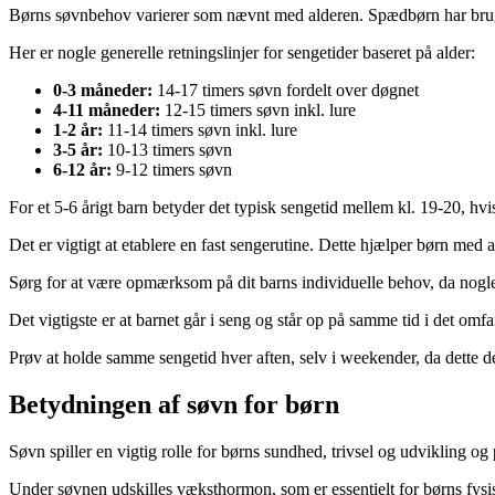
Børns søvnbehov varierer som nævnt med alderen. Spædbørn har brug 
Her er nogle generelle retningslinjer for sengetider baseret på alder:
0-3 måneder:
14-17 timers søvn fordelt over døgnet
4-11 måneder:
12-15 timers søvn inkl. lure
1-2 år:
11-14 timers søvn inkl. lure
3-5 år:
10-13 timers søvn
6-12 år:
9-12 timers søvn
For et 5-6 årigt barn betyder det typisk sengetid mellem kl. 19-20, hvi
Det er vigtigt at etablere en fast sengerutine. Dette hjælper børn med at
Sørg for at være opmærksom på dit barns individuelle behov, da nogle 
Det vigtigste er at barnet går i seng og står op på samme tid i det omfa
Prøv at holde samme sengetid hver aften, selv i weekender, da dette de
Betydningen af søvn for børn
Søvn spiller en vigtig rolle for børns sundhed, trivsel og udvikling o
Under søvnen udskilles væksthormon, som er essentielt for børns fysiske